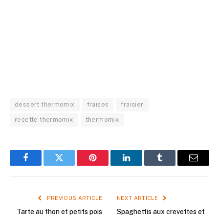
dessert thermomix
fraises
fraisier
recette thermomix
thermomix
Facebook
Twitter
Pinterest
LinkedIn
Tumblr
Email
PREVIOUS ARTICLE
NEXT ARTICLE
Tarte au thon et petits pois
Spaghettis aux crevettes et