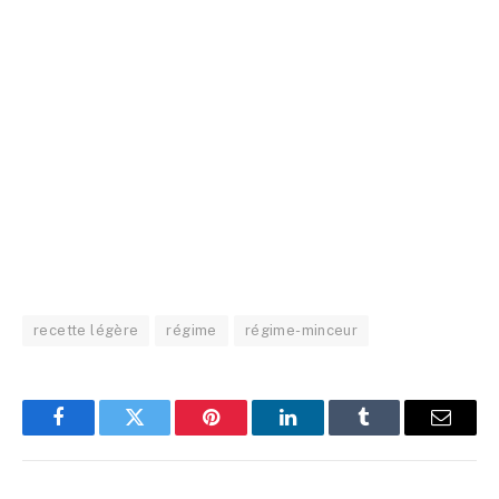
recette légère
régime
régime-minceur
Facebook
Twitter
Pinterest
LinkedIn
Tumblr
Email