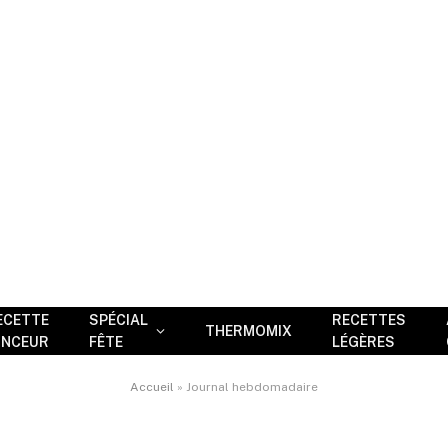
ECETTE
SPÉCIAL
RECETTES
THERMOMIX
INCEUR
FÊTE
LÉGÈRES
Accueil
»
Journal hebdomadaire