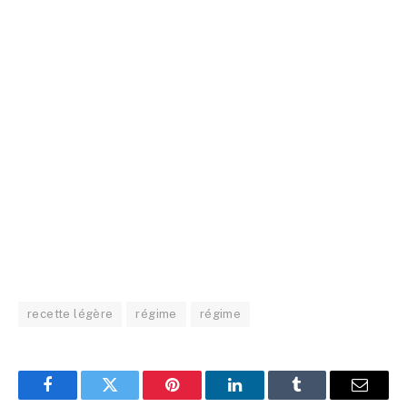
recette légère
régime
régime
Facebook
Twitter
Pinterest
LinkedIn
Tumblr
Email