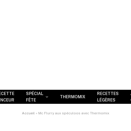
ECETTE
SPÉCIAL
RECETTES
THERMOMIX
INCEUR
FÊTE
LÉGÈRES
Accueil
»
Mc Flurry aux spéculoos avec Thermomix