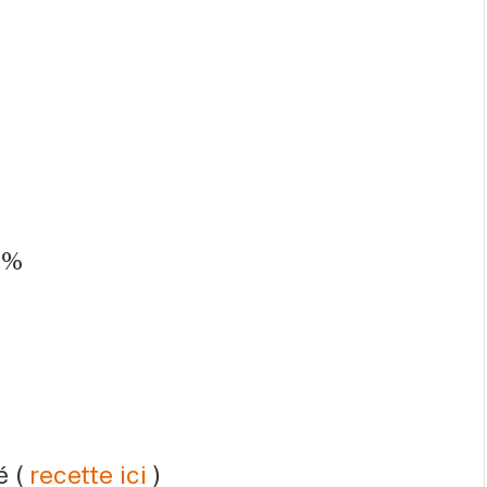
 %
é (
recette ici
)