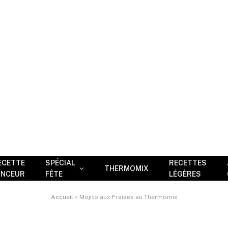
ECETTE
SPÉCIAL
RECETTES
THERMOMIX
INCEUR
FÊTE
LÉGÈRES
Accueil
»
Mojito aux Fraises au Thermomix