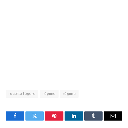
recette légère
régime
régime
Facebook
Twitter
Pinterest
LinkedIn
Tumblr
Email