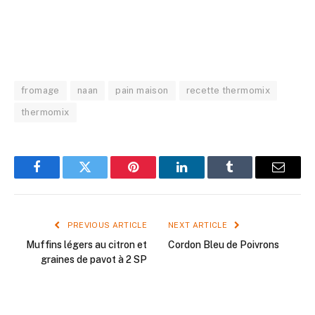
fromage
naan
pain maison
recette thermomix
thermomix
Facebook
Twitter
Pinterest
LinkedIn
Tumblr
Email
PREVIOUS ARTICLE
NEXT ARTICLE
Muffins légers au citron et
Cordon Bleu de Poivrons
graines de pavot à 2 SP