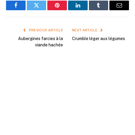
Facebook
Twitter
Pinterest
LinkedIn
Tumblr
Email
PREVIOUS ARTICLE
NEXT ARTICLE
Aubergines farcies à la
Crumble léger aux légumes
viande hachée