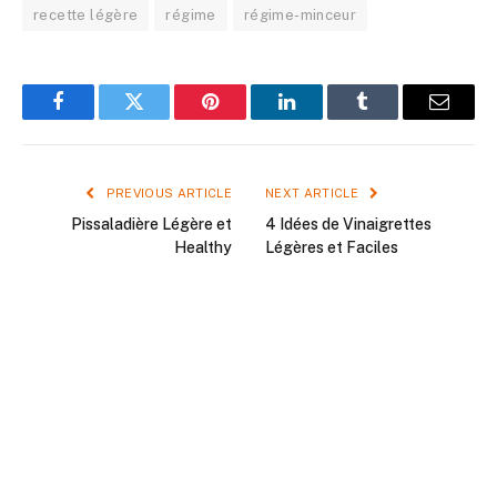
recette légère
régime
régime-minceur
Facebook
Twitter
Pinterest
LinkedIn
Tumblr
Email
PREVIOUS ARTICLE
NEXT ARTICLE
Pissaladière Légère et
4 Idées de Vinaigrettes
Healthy
Légères et Faciles