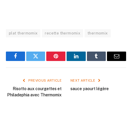
plat thermomix
recette thermomix
thermomix
Facebook
Twitter
Pinterest
LinkedIn
Tumblr
Email
PREVIOUS ARTICLE
NEXT ARTICLE
Risotto aux courgettes et
sauce yaourt légère
Philadephia avec Thermomix