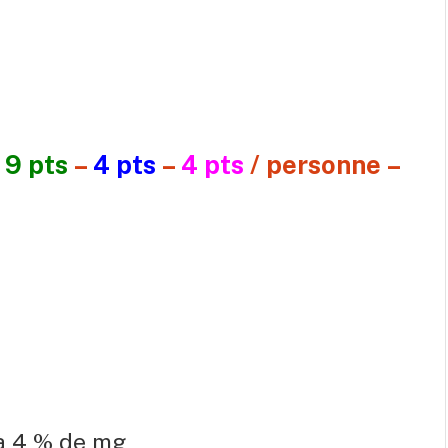
:
9 pts
–
4 pts
–
4 pts
/ personne –
 à 4 % de mg