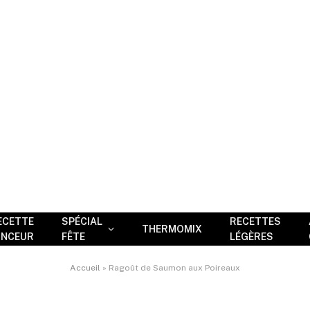
ECETTE
SPÉCIAL
RECETTES
THERMOMIX
INCEUR
FÊTE
LÉGÈRES
Accueil
»
Ragoût de Saumon aux Poireaux