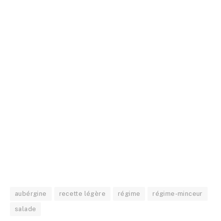
aubérgine
recette légère
régime
régime-minceur
salade