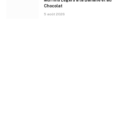
Muffins Légers à la Banane et au
Chocolat
5 août 2026