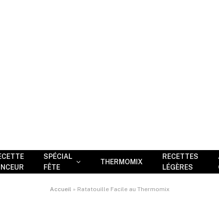
ECETTE
SPÉCIAL
RECETTES
THERMOMIX
INCEUR
FÊTE
LÉGÈRES
Accueil
»
Ratatouille Facile au Thermomix