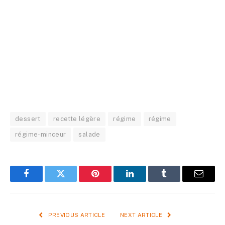
dessert
recette légère
régime
régime
régime-minceur
salade
Facebook
Twitter
Pinterest
LinkedIn
Tumblr
Email
PREVIOUS ARTICLE
NEXT ARTICLE