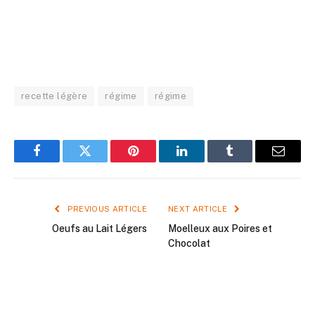
recette légère
régime
régime
Facebook
Twitter
Pinterest
LinkedIn
Tumblr
Email
PREVIOUS ARTICLE
NEXT ARTICLE
Oeufs au Lait Légers
Moelleux aux Poires et
Chocolat