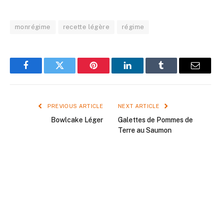
monrégime
recette légère
régime
Facebook
Twitter
Pinterest
LinkedIn
Tumblr
Email
PREVIOUS ARTICLE
NEXT ARTICLE
Bowlcake Léger
Galettes de Pommes de
Terre au Saumon