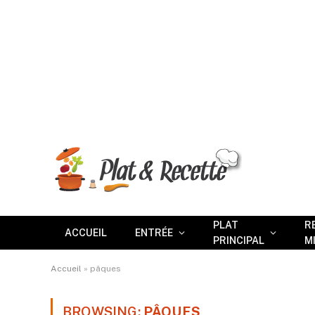
PLAT
R
ACCUEIL
ENTRÉE
PRINCIPAL
M
Accueil
»
pâques
BROWSING:
PÂQUES