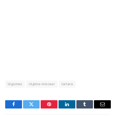
légumes
régime-minceur
tartare
Facebook
Twitter
Pinterest
LinkedIn
Tumblr
Email