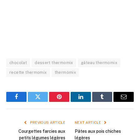
chocolat
dessert thermomix
gâteau thermomix
recette thermomix
thermomix
Facebook
Twitter
Pinterest
LinkedIn
Tumblr
Email
PREVIOUS ARTICLE
NEXT ARTICLE
Courgettes farcies aux
Pâtes aux pois chiches
petits légumes légères
légères