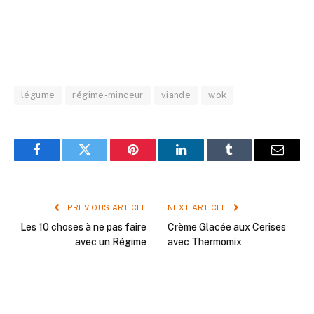
légume
régime-minceur
viande
wok
Facebook
Twitter
Pinterest
LinkedIn
Tumblr
Email
PREVIOUS ARTICLE
NEXT ARTICLE
Les 10 choses à ne pas faire
Crème Glacée aux Cerises
avec un Régime
avec Thermomix