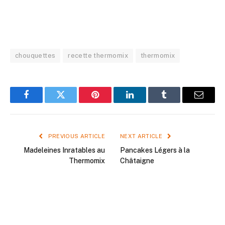
chouquettes
recette thermomix
thermomix
Facebook
Twitter
Pinterest
LinkedIn
Tumblr
Email
PREVIOUS ARTICLE
NEXT ARTICLE
Madeleines Inratables au
Pancakes Légers à la
Thermomix
Châtaigne