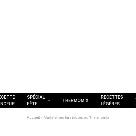
ECETTE
SPÉCIAL
RECETTES
THERMOMIX
INCEUR
FÊTE
LÉGÈRES
Accueil
»
Madeleines Inratables au Thermomix