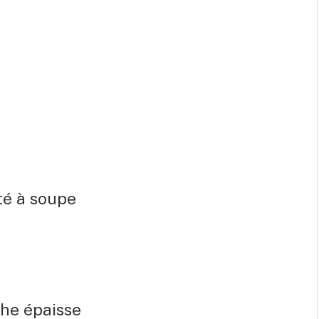
té à soupe
che épaisse