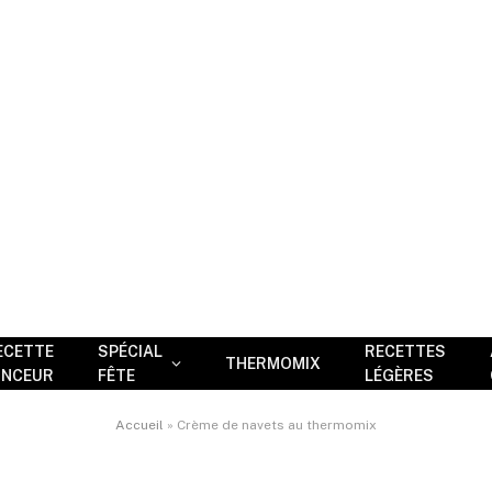
ECETTE
SPÉCIAL
RECETTES
THERMOMIX
INCEUR
FÊTE
LÉGÈRES
Accueil
»
Crème de navets au thermomix