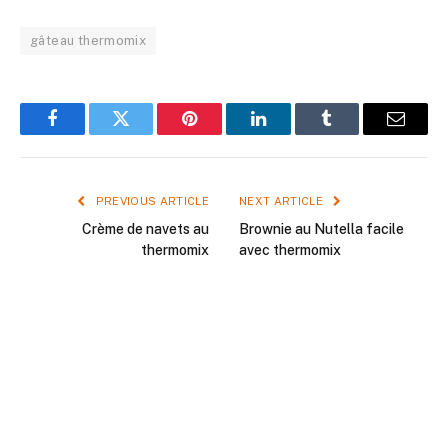
gâteau thermomix
Facebook
Twitter
Pinterest
LinkedIn
Tumblr
Email
PREVIOUS ARTICLE
NEXT ARTICLE
Crème de navets au
Brownie au Nutella facile
thermomix
avec thermomix