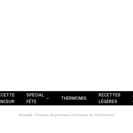
ECETTE
SPÉCIAL
RECETTES
THERMOMIX
INCEUR
FÊTE
LÉGÈRES
Accueil
»
Fondue de poireaux crémeuse au Thermomix