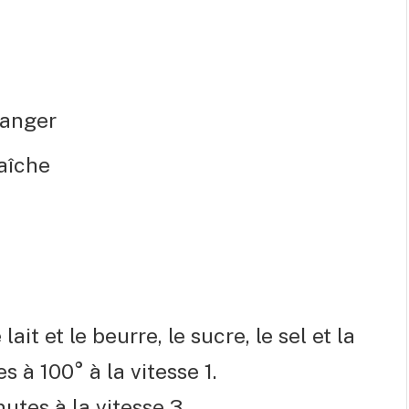
ranger
raîche
it et le beurre, le sucre, le sel et la
s à 100° à la vitesse 1.
utes à la vitesse 3.