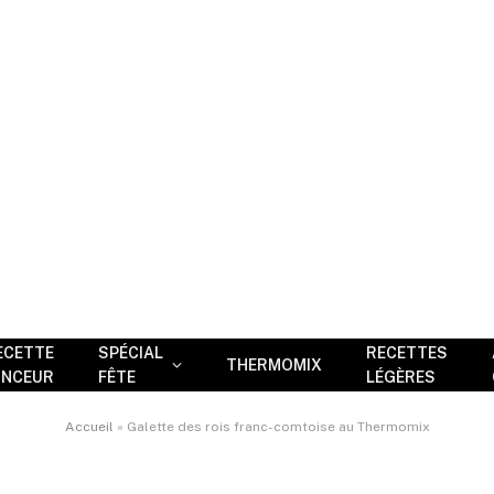
ECETTE
SPÉCIAL
RECETTES
THERMOMIX
INCEUR
FÊTE
LÉGÈRES
Accueil
»
Galette des rois franc-comtoise au Thermomix