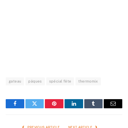
gateau
pâques
spécial fête
thermomix
Facebook
Twitter
Pinterest
LinkedIn
Tumblr
Email
PREVIOUS ARTICLE
NEXT ARTICLE