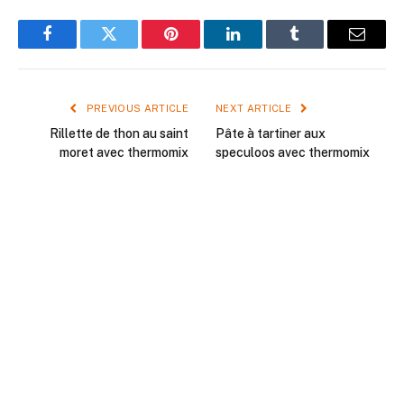
Facebook
Twitter
Pinterest
LinkedIn
Tumblr
Email
PREVIOUS ARTICLE
NEXT ARTICLE
Rillette de thon au saint
Pâte à tartiner aux
moret avec thermomix
speculoos avec thermomix