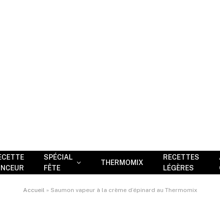
ECETTE
SPÉCIAL
RECETTES
THERMOMIX
INCEUR
FÊTE
LÉGÈRES
Accueil
»
Saumon vapeur à la crème d’épinard au Thermomix