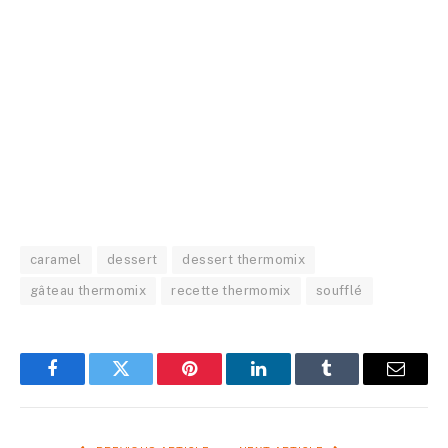
caramel
dessert
dessert thermomix
gâteau thermomix
recette thermomix
soufflé
Facebook
Twitter
Pinterest
LinkedIn
Tumblr
Email