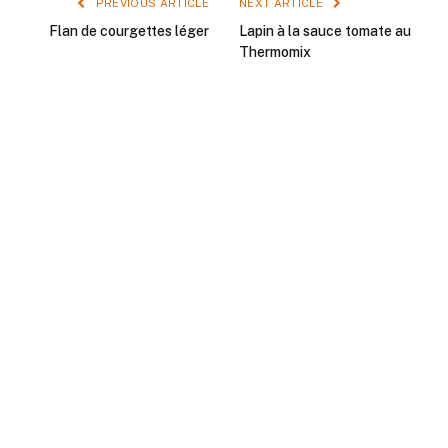
PREVIOUS ARTICLE
NEXT ARTICLE
Flan de courgettes léger
Lapin à la sauce tomate au
Thermomix