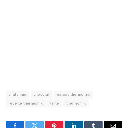
châtaigne
chocolat
gâteau thermomix
recette thermomix
tarte
thermomix