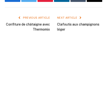
Facebook
Twitter
Pinterest
LinkedIn
Tumblr
Email
PREVIOUS ARTICLE
NEXT ARTICLE
Confiture de châtaigne avec
Clafoutis aux champignons
Thermomix
léger