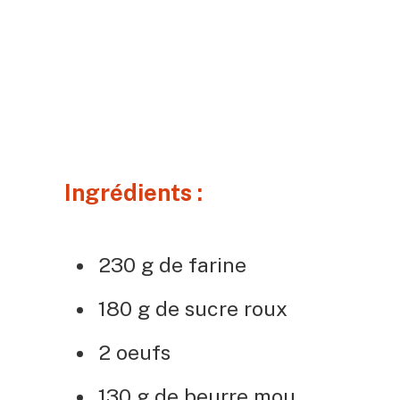
Ingrédients :
230 g de farine
180 g de sucre roux
2 oeufs
130 g de beurre mou