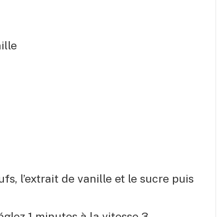
ille
fs, l’extrait de vanille et le sucre puis
églez 1 minutes à la vitesse 3.