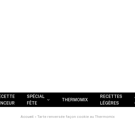
ECETTE
SPÉCIAL
RECETTES
THERMOMIX
INCEUR
FÊTE
LÉGÈRES
Accueil
»
Tarte renversée façon cookie au Thermomix