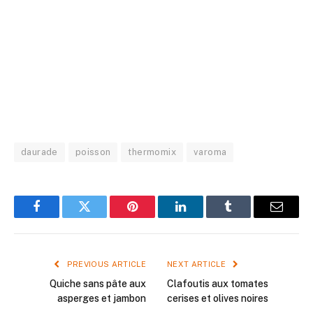
daurade
poisson
thermomix
varoma
Facebook
Twitter
Pinterest
LinkedIn
Tumblr
Email
PREVIOUS ARTICLE
NEXT ARTICLE
Quiche sans pâte aux
Clafoutis aux tomates
asperges et jambon
cerises et olives noires