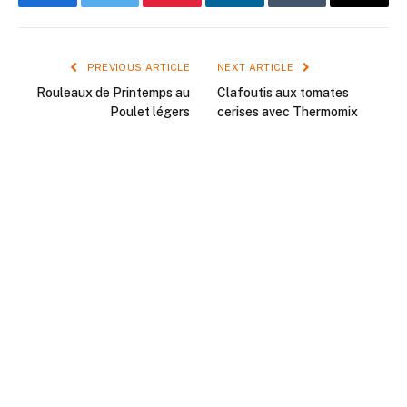
Facebook
Twitter
Pinterest
LinkedIn
Tumblr
Email
PREVIOUS ARTICLE
NEXT ARTICLE
Rouleaux de Printemps au
Clafoutis aux tomates
Poulet légers
cerises avec Thermomix