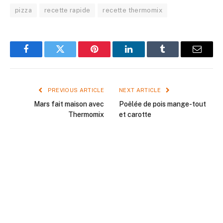
pizza
recette rapide
recette thermomix
Facebook
Twitter
Pinterest
LinkedIn
Tumblr
Email
PREVIOUS ARTICLE
NEXT ARTICLE
Mars fait maison avec
Poêlée de pois mange-tout
Thermomix
et carotte