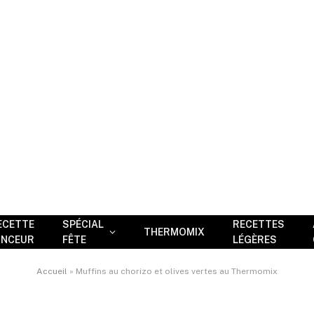
ECETTE
SPÉCIAL
RECETTES
THERMOMIX
INCEUR
FÊTE
LÉGÈRES
Accueil
»
Muffins au chorizo et olives vertes au Thermomix