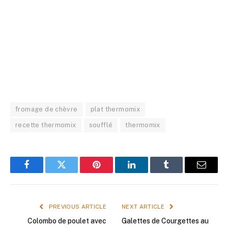
fromage de chèvre
plat thermomix
recette thermomix
soufflé
thermomix
Facebook
Twitter
Pinterest
LinkedIn
Tumblr
Email
PREVIOUS ARTICLE
NEXT ARTICLE
Colombo de poulet avec
Galettes de Courgettes au