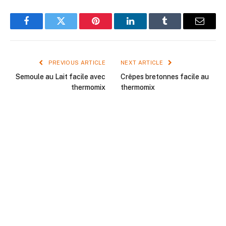
Facebook
Twitter
Pinterest
LinkedIn
Tumblr
Email
PREVIOUS ARTICLE
NEXT ARTICLE
Semoule au Lait facile avec
Crêpes bretonnes facile au
thermomix
thermomix