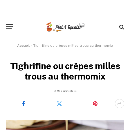
Accueil
»
Tighrifine ou crêpes milles trous au thermomix
Tighrifine ou crêpes milles
trous au thermomix
Un commentaire