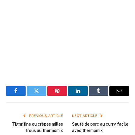
Facebook
Twitter
Pinterest
LinkedIn
Tumblr
Email
PREVIOUS ARTICLE
NEXT ARTICLE
Tighrifine ou crêpes milles
Sauté de porc au curry facile
trous au thermomix
avec thermomix